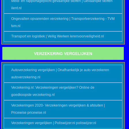
Meld- en rapportageplicht gevaarlijke stoffen | Gevaarlijke stoffen
ilent.nl
Ongevallen opvarenden verzekering | Transportverzekering - TVM
tvm.nl
Transport en logistiek | Veilig Werken lerenvoorveiligheid.nl
VERZEKERING VERGELIJKEN
Autoverzekering vergelijken | Onafhankelijk je auto verzekeren
autoverzekering.nl
Verzekering.nl: Verzekeringen vergelijken? Online de
goedkoopste verzekering.nl
Verzekeringen 2020- Verzekeringen vergelijken & afsluiten |
Pricewise pricewise.nl
Verzekeringen vergelijken | Poliswijzer.nl poliswijzer.nl